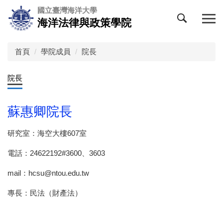
跳
國立臺灣海洋大學
到
海洋法律與政策學院
主
要
內
首頁
學院成員
院長
容
區
院長
蘇惠卿院長
研究室：海空大樓607室
電話：24622192#3600、3603
mail：hcsu@ntou.edu.tw
專長：民法（財產法）