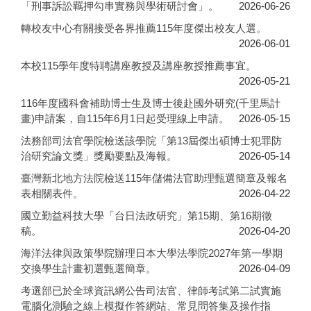
「刑事訴訟羈押勾串實務與學術研討會」。
2026-06-26
轉校友中心有關接受各界推薦115年度傑出校友人選。
2026-06-01
本校115學年度特聘講座教授及講座教授推薦事宜。
2026-05-21
116年度國科會補助博士生及博士後赴國外研究(千里馬計
畫)申請案，自115年6月1日起受理線上申請。
2026-05-15
法務部司法官學院檢送該學院「第13屆傑出碩博士犯罪防
治研究論文獎」獎勵要點及海報。
2026-05-14
臺灣新北地方法院檢送115年儲備法官助理甄選簡章及報名
表相關表件。
2026-04-22
國立勤益科技大學「台日法政研究」第15期、第16期徵
稿。
2026-04-20
海洋法律與政策學院辦理日本大學法學院2027年第一學期
交換學生計畫初選甄選簡章。
2026-04-09
考選部已於全球資訊網公告司法官、律師考試第二試實施
電腦化測驗之線上模擬作答網站、常見問答集及操作指