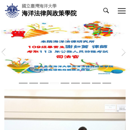
跳
國立臺灣海洋大學
到
海洋法律與政策學院
主
要
內
容
區